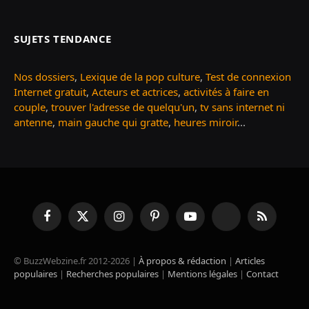
SUJETS TENDANCE
Nos dossiers
,
Lexique de la pop culture
,
Test de connexion
Internet gratuit
,
Acteurs et actrices
,
activités à faire en
couple
,
trouver l'adresse de quelqu'un
,
tv sans internet ni
antenne
,
main gauche qui gratte
,
heures miroir
...
Facebook
X
Instagram
Pinterest
YouTube
TikTok
RSS
(Twitter)
© BuzzWebzine.fr 2012-2026 |
À propos & rédaction
|
Articles
populaires
|
Recherches populaires
|
Mentions légales
|
Contact