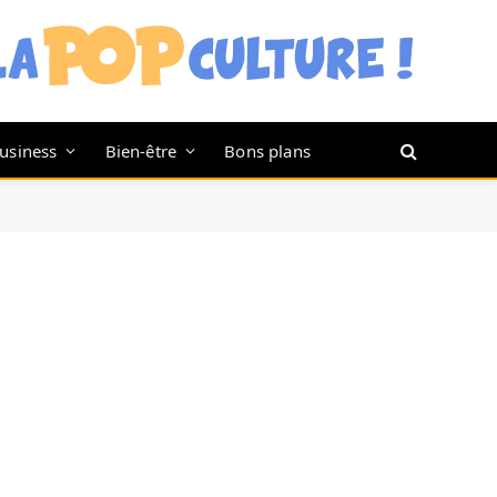
usiness
Bien-être
Bons plans