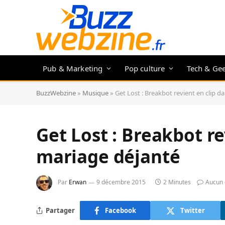
Pub & Marketing
Pop culture
Tech & Ge
BuzzWebzine
»
Musique
»
Get Lost : Breakbot revient en clip 
Get Lost : Breakbot re
mariage déjanté
Par
Erwan
9 décembre 2015
2 Minutes
Aucun
Partager
Facebook
Twitter