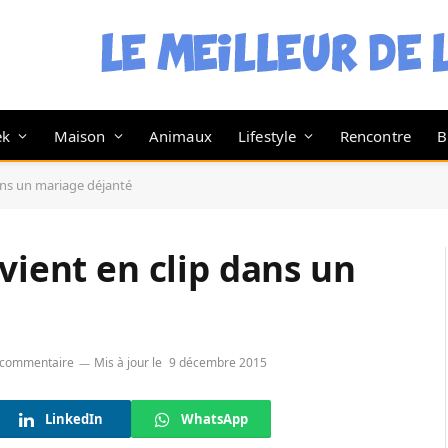
ek
Maison
Animaux
Lifestyle
Rencontre
B
dans un mariage déjanté
vient en clip dans un
 commentaire
Mis à jour le
9 décembre 2015
LinkedIn
WhatsApp