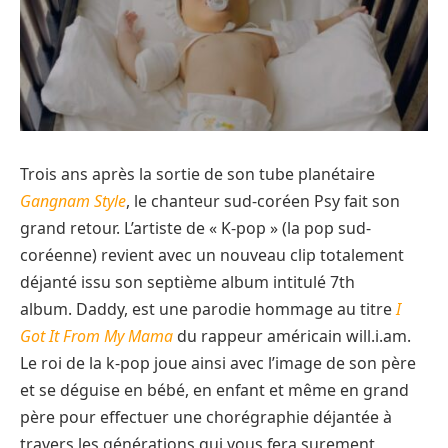
Trois ans après la sortie de son tube planétaire
Gangnam Style
, le chanteur sud-coréen Psy fait son
grand retour. L’artiste de « K-pop » (la pop sud-
coréenne) revient avec un nouveau clip totalement
déjanté issu son septième album intitulé 7th
album. Daddy, est une parodie hommage au titre
I
Got It From My Mama
du rappeur américain will.i.am.
Le roi de la k-pop joue ainsi avec l’image de son père
et se déguise en bébé, en enfant et même en grand
père pour effectuer une chorégraphie déjantée à
travers les générations qui vous fera surement