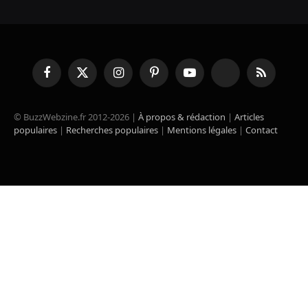
Facebook
X
Instagram
Pinterest
YouTube
TikTok
RSS
(Twitter)
© BuzzWebzine.fr 2012-2026 |
À propos & rédaction
|
Articles
populaires
|
Recherches populaires
|
Mentions légales
|
Contact