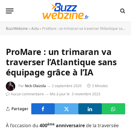
BuzzWebzine
»
Actu
»
ProMare : un trimaran va traverser l’Atlantique sans équipage grâce à l’IA
ProMare : un trimaran va
traverser l’Atlantique sans
équipage grâce à l’IA
Par
Nick Olaizola
2 septembre 2020
3 Minutes
Aucun commentaire
Mis à jour le
3 novembre 2023
Partager
ème
À l’occasion du
400
anniversaire
de la traversée