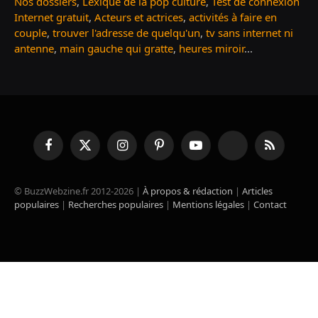
Nos dossiers
,
Lexique de la pop culture
,
Test de connexion
Internet gratuit
,
Acteurs et actrices
,
activités à faire en
couple
,
trouver l'adresse de quelqu'un
,
tv sans internet ni
antenne
,
main gauche qui gratte
,
heures miroir
...
Facebook
X
Instagram
Pinterest
YouTube
TikTok
RSS
(Twitter)
© BuzzWebzine.fr 2012-2026 |
À propos & rédaction
|
Articles
populaires
|
Recherches populaires
|
Mentions légales
|
Contact