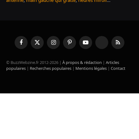
Facebook
X
Instagram
Pinterest
YouTube
TikTok
RSS
(Twitter)
© BuzzWebzine.fr 2012-2026 |
À propos & rédaction
|
Articles
populaires
|
Recherches populaires
|
Mentions légales
|
Contact