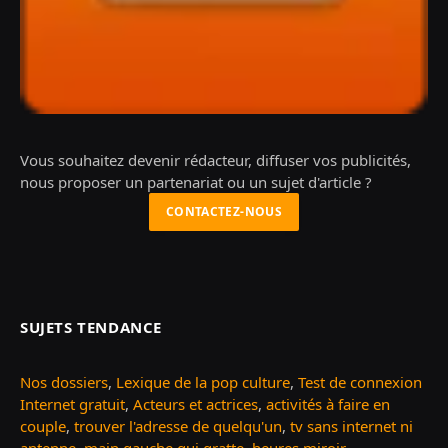
Vous souhaitez devenir rédacteur, diffuser vos publicités,
nous proposer un partenariat ou un sujet d'article ?
CONTACTEZ-NOUS
SUJETS TENDANCE
Nos dossiers
,
Lexique de la pop culture
,
Test de connexion
Internet gratuit
,
Acteurs et actrices
,
activités à faire en
couple
,
trouver l'adresse de quelqu'un
,
tv sans internet ni
antenne
,
main gauche qui gratte
,
heures miroir
...