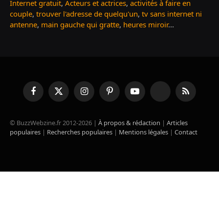
Internet gratuit
,
Acteurs et actrices
,
activités à faire en
couple
,
trouver l'adresse de quelqu'un
,
tv sans internet ni
antenne
,
main gauche qui gratte
,
heures miroir
...
Facebook
X
Instagram
Pinterest
YouTube
TikTok
RSS
(Twitter)
© BuzzWebzine.fr 2012-2026 |
À propos & rédaction
|
Articles
populaires
|
Recherches populaires
|
Mentions légales
|
Contact