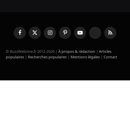
Facebook
X
Instagram
Pinterest
YouTube
TikTok
RSS
(Twitter)
© BuzzWebzine.fr 2012-2026 |
À propos & rédaction
|
Articles
populaires
|
Recherches populaires
|
Mentions légales
|
Contact