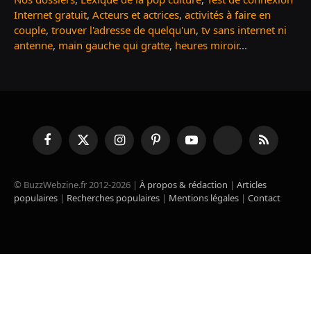
Internet gratuit
,
Acteurs et actrices
,
activités à faire en
couple
,
trouver l'adresse de quelqu'un
,
tv sans internet ni
antenne
,
main gauche qui gratte
,
heures miroir
...
Facebook
X
Instagram
Pinterest
YouTube
TikTok
RSS
(Twitter)
© BuzzWebzine.fr 2012-2026 |
À propos & rédaction
|
Articles
populaires
|
Recherches populaires
|
Mentions légales
|
Contact