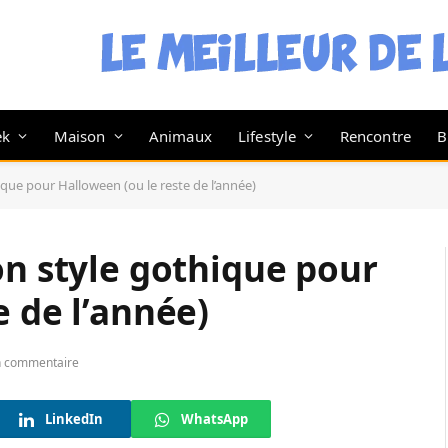
ek
Maison
Animaux
Lifestyle
Rencontre
B
ique pour Halloween (ou le reste de l’année)
on style gothique pour
e de l’année)
 commentaire
LinkedIn
WhatsApp