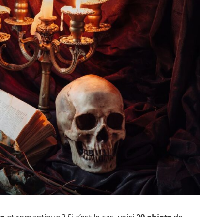
ue
et romantique ? Si c’est le cas, voici
20 objets
de