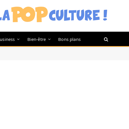
usiness
Bien-être
Bons plans