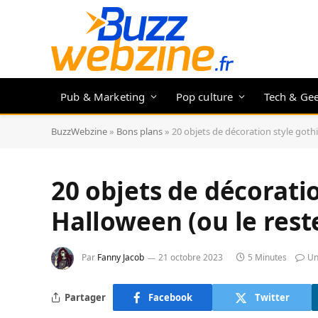
Pub & Marketing
Pop culture
Tech & Ge
BuzzWebzine
»
Bons plans
»
20 objets de décoration style goth
20 objets de décorati
Halloween (ou le rest
Par
Fanny Jacob
21 octobre 2023
5 Minutes
Un
Partager
Facebook
Twitter