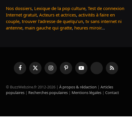
Nos dossiers
,
Lexique de la pop culture
,
Test de connexion
Internet gratuit
,
Acteurs et actrices
,
activités à faire en
couple
,
trouver l'adresse de quelqu'un
,
tv sans internet ni
antenne
,
main gauche qui gratte
,
heures miroir
...
Facebook
X
Instagram
Pinterest
YouTube
TikTok
RSS
(Twitter)
© BuzzWebzine.fr 2012-2026 |
À propos & rédaction
|
Articles
populaires
|
Recherches populaires
|
Mentions légales
|
Contact