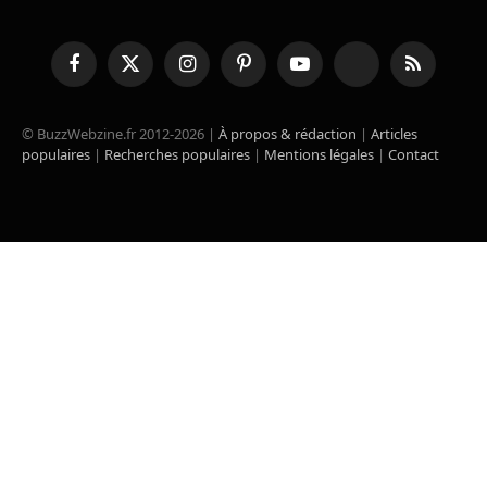
Facebook
X
Instagram
Pinterest
YouTube
TikTok
RSS
(Twitter)
© BuzzWebzine.fr 2012-2026 |
À propos & rédaction
|
Articles
populaires
|
Recherches populaires
|
Mentions légales
|
Contact