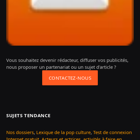
Vous souhaitez devenir rédacteur, diffuser vos publicités,
nous proposer un partenariat ou un sujet d'article ?
CONTACTEZ-NOUS
SUJETS TENDANCE
Nos dossiers
,
Lexique de la pop culture
,
Test de connexion
Internet gratuit
,
Acteurs et actrices
,
activités à faire en