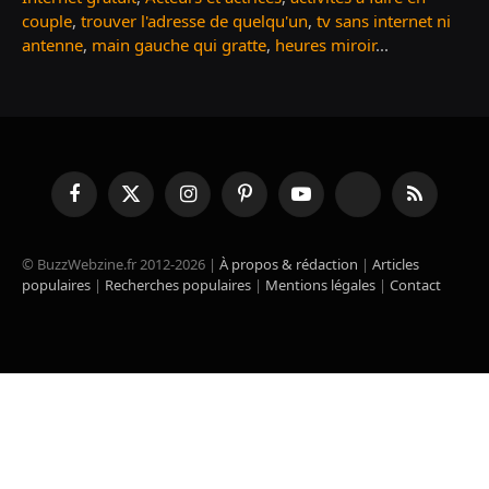
couple
,
trouver l'adresse de quelqu'un
,
tv sans internet ni
antenne
,
main gauche qui gratte
,
heures miroir
...
Facebook
X
Instagram
Pinterest
YouTube
TikTok
RSS
(Twitter)
© BuzzWebzine.fr 2012-2026 |
À propos & rédaction
|
Articles
populaires
|
Recherches populaires
|
Mentions légales
|
Contact