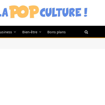
usiness
Bien-être
Bons plans