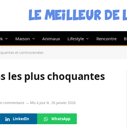
ek
Maison
Animaux
Lifestyle
Rencontre
B
oquantes et controversées
s les plus choquantes
n commentaire
Mis à jour le
26 janvier 2026
LinkedIn
WhatsApp