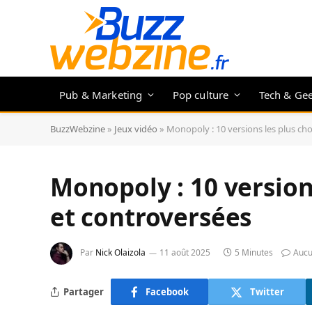
Pub & Marketing
Pop culture
Tech & Ge
BuzzWebzine
»
Jeux vidéo
»
Monopoly : 10 versions les plus ch
Monopoly : 10 version
et controversées
Par
Nick Olaizola
11 août 2025
5 Minutes
Aucu
Partager
Facebook
Twitter