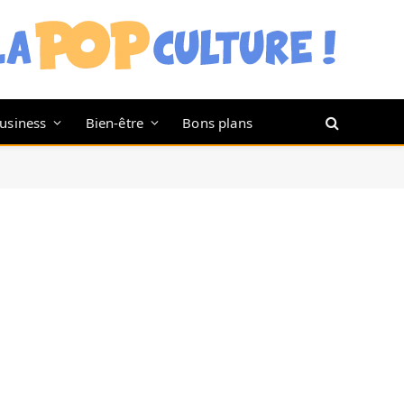
usiness
Bien-être
Bons plans