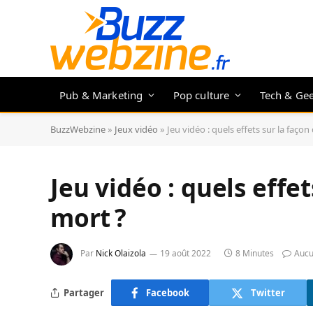
Pub & Marketing
Pop culture
Tech & Ge
BuzzWebzine
»
Jeux vidéo
»
Jeu vidéo : quels effets sur la façon 
Jeu vidéo : quels effet
mort ?
Par
Nick Olaizola
19 août 2022
8 Minutes
Aucu
Partager
Facebook
Twitter