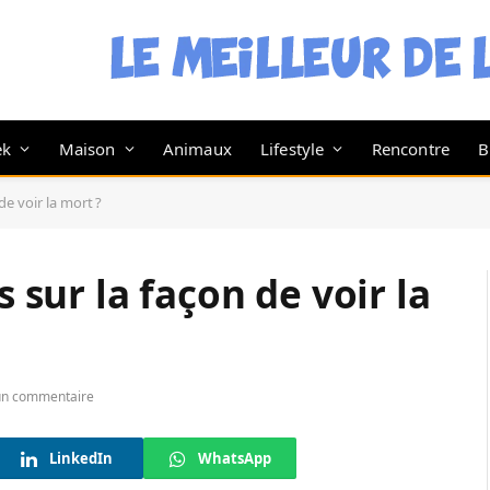
ek
Maison
Animaux
Lifestyle
Rencontre
B
de voir la mort ?
s sur la façon de voir la
n commentaire
LinkedIn
WhatsApp