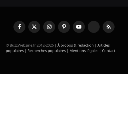
Facebook
X
Instagram
Pinterest
YouTube
TikTok
RSS
(Twitter)
© BuzzWebzine.fr 2012-2026 |
À propos & rédaction
|
Articles
populaires
|
Recherches populaires
|
Mentions légales
|
Contact