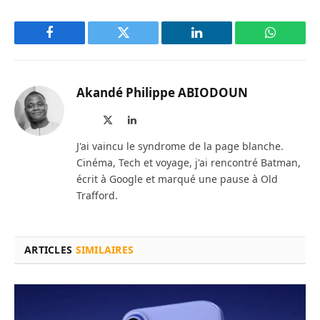
Facebook
Twitter
LinkedIn
WhatsAp
Akandé Philippe ABIODOUN
Site
X
LinkedIn
web
(Twitter)
J'ai vaincu le syndrome de la page blanche.
Cinéma, Tech et voyage, j'ai rencontré Batman,
écrit à Google et marqué une pause à Old
Trafford.
ARTICLES
SIMILAIRES