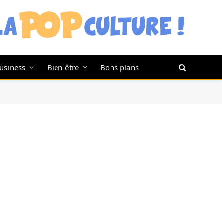
usiness
Bien-être
Bons plans