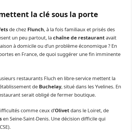
mettent la clé sous la porte
fets
de chez
Flunch
, à la fois familiaux et prisés des
ésent un peu partout, la
chaîne de restaurant
avait
livraison à domicile ou d’un problème économique ? En
 portes en France, de quoi suggérer une fin imminente
lusieurs restaurants Fluch en libre-service mettent la
l’établissement de
Buchelay
, situé dans les Yvelines. En
restaurant serait obligé de fermer boutique.
 difficultés comme ceux d’
Olivet
dans le Loiret, de
is
en Seine-Saint-Denis. Une décision difficile qui
CSE).