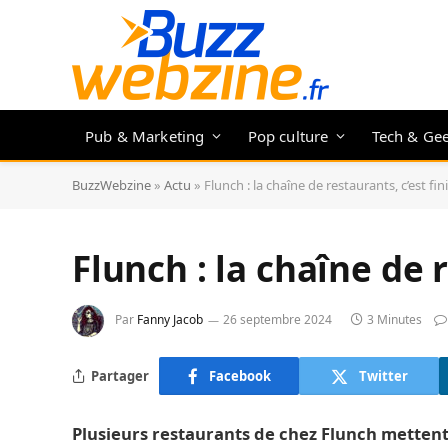
Pub & Marketing
Pop culture
Tech & Ge
BuzzWebzine
»
Actu
»
Flunch : la chaîne de restaurants, c’est fini
Flunch : la chaîne de r
Par
Fanny Jacob
26 septembre 2024
3 Minutes
Partager
Facebook
Twitter
Plusieurs restaurants de chez Flunch mettent l