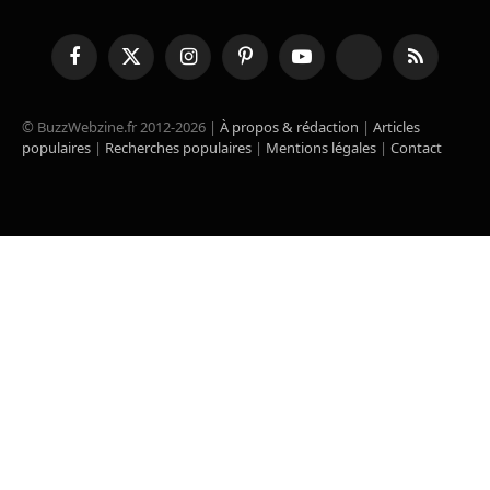
Facebook
X
Instagram
Pinterest
YouTube
TikTok
RSS
(Twitter)
© BuzzWebzine.fr 2012-2026 |
À propos & rédaction
|
Articles
populaires
|
Recherches populaires
|
Mentions légales
|
Contact