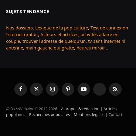
SUJETS TENDANCE
Nos dossiers
,
Lexique de la pop culture
,
Test de connexion
Internet gratuit
,
Acteurs et actrices
,
activités à faire en
couple
,
trouver l'adresse de quelqu'un
,
tv sans internet ni
antenne
,
main gauche qui gratte
,
heures miroir
...
Facebook
X
Instagram
Pinterest
YouTube
TikTok
RSS
(Twitter)
© BuzzWebzine.fr 2012-2026 |
À propos & rédaction
|
Articles
populaires
|
Recherches populaires
|
Mentions légales
|
Contact