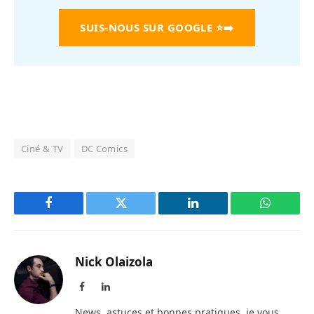
SUIS-NOUS SUR GOOGLE
⭐➡️
Ciné & TV
DC Comics
Facebook
Twitter
LinkedIn
WhatsAp
Nick Olaizola
Facebook
LinkedIn
News, astuces et bonnes pratiques, je vous