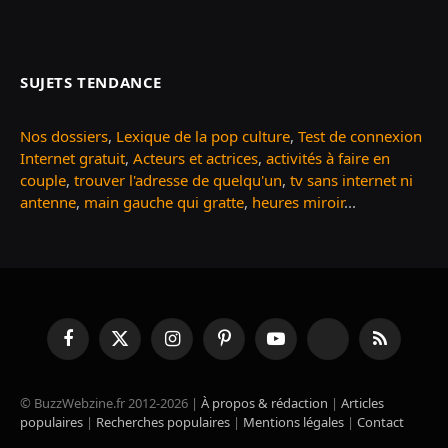
SUJETS TENDANCE
Nos dossiers
,
Lexique de la pop culture
,
Test de connexion
Internet gratuit
,
Acteurs et actrices
,
activités à faire en
couple
,
trouver l'adresse de quelqu'un
,
tv sans internet ni
antenne
,
main gauche qui gratte
,
heures miroir
...
Facebook
X
Instagram
Pinterest
YouTube
TikTok
RSS
(Twitter)
© BuzzWebzine.fr 2012-2026 |
À propos & rédaction
|
Articles
populaires
|
Recherches populaires
|
Mentions légales
|
Contact