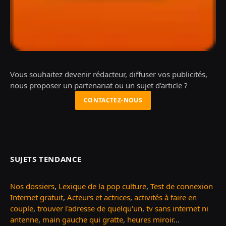
Vous souhaitez devenir rédacteur, diffuser vos publicités,
nous proposer un partenariat ou un sujet d'article ?
CONTACTEZ-NOUS
SUJETS TENDANCE
Nos dossiers
,
Lexique de la pop culture
,
Test de connexion
Internet gratuit
,
Acteurs et actrices
,
activités à faire en
couple
,
trouver l'adresse de quelqu'un
,
tv sans internet ni
antenne
,
main gauche qui gratte
,
heures miroir
...