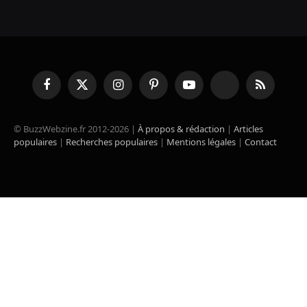
Facebook
X
Instagram
Pinterest
YouTube
TikTok
RSS
(Twitter)
© BuzzWebzine.fr 2012-2026 |
À propos & rédaction
|
Articles
populaires
|
Recherches populaires
|
Mentions légales
|
Contact