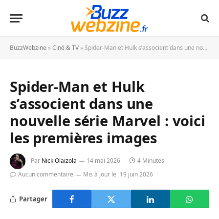
BuzzWebzine
»
Ciné & TV
»
Spider-Man et Hulk s’associent dans une nouvelle série Marvel : voici les premières images
Spider-Man et Hulk
s’associent dans une
nouvelle série Marvel : voici
les premières images
Par
Nick Olaizola
14 mai 2026
4 Minutes
Aucun commentaire
Mis à jour le
19 juin 2026
Partager