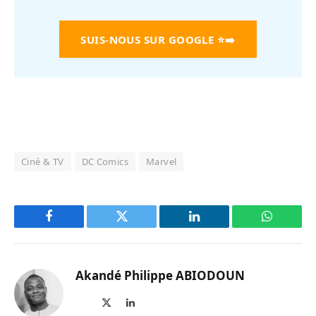
SUIS-NOUS SUR GOOGLE
⭐➡️
Ciné & TV
DC Comics
Marvel
Facebook
Twitter
LinkedIn
WhatsAp
Akandé Philippe ABIODOUN
Site
X
LinkedIn
web
(Twitter)