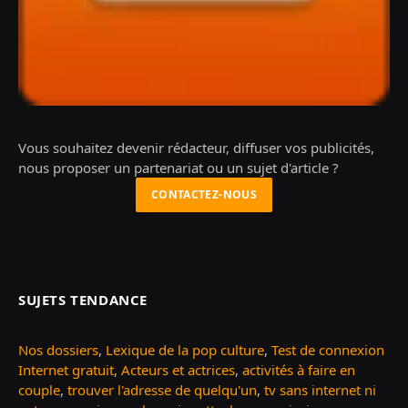
Vous souhaitez devenir rédacteur, diffuser vos publicités,
nous proposer un partenariat ou un sujet d'article ?
CONTACTEZ-NOUS
SUJETS TENDANCE
Nos dossiers
,
Lexique de la pop culture
,
Test de connexion
Internet gratuit
,
Acteurs et actrices
,
activités à faire en
couple
,
trouver l'adresse de quelqu'un
,
tv sans internet ni