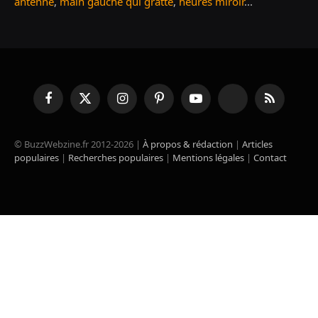
antenne
,
main gauche qui gratte
,
heures miroir
...
Facebook
X
Instagram
Pinterest
YouTube
TikTok
RSS
(Twitter)
© BuzzWebzine.fr 2012-2026 |
À propos & rédaction
|
Articles
populaires
|
Recherches populaires
|
Mentions légales
|
Contact