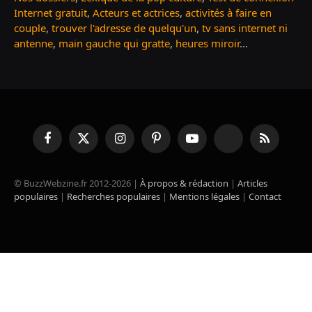
Internet gratuit
,
Acteurs et actrices
,
activités à faire en
couple
,
trouver l'adresse de quelqu'un
,
tv sans internet ni
antenne
,
main gauche qui gratte
,
heures miroir
...
Facebook
X
Instagram
Pinterest
YouTube
TikTok
RSS
(Twitter)
© BuzzWebzine.fr 2012-2026 |
À propos & rédaction
|
Articles
populaires
|
Recherches populaires
|
Mentions légales
|
Contact