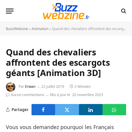
BuzzWebzine
»
Animation
»
Quand des chevaliers affrontent des escargots géants [Animation 3D]
Quand des chevaliers
affrontent des escargots
géants [Animation 3D]
Par
Erwan
22 juillet 2019
2 Minutes
Aucun commentaire
Mis à jour le
20 novembre 2023
Partager
Vous vous demandez pourquoi les Français