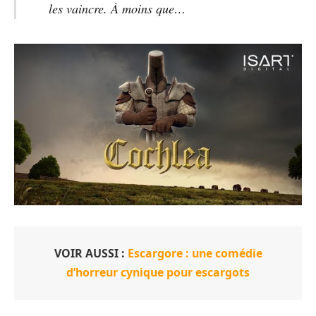
les vaincre. À moins que…
VOIR AUSSI :
Escargore : une comédie
d’horreur cynique pour escargots