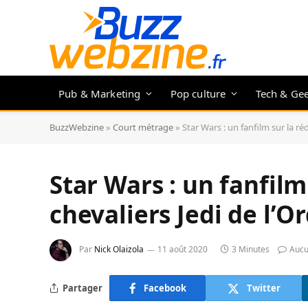
Pub & Marketing
Pop culture
Tech & Ge
BuzzWebzine
»
Court métrage
»
Star Wars : un fanfilm sur la r
Star Wars : un fanfil
chevaliers Jedi de l’O
Par
Nick Olaizola
11 août 2020
3 Minutes
Aucu
Partager
Facebook
Twitter