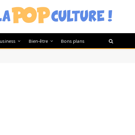
usiness
Bien-être
Bons plans