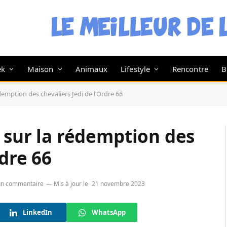
ek
Maison
Animaux
Lifestyle
Rencontre
B
édemption des chevaliers Jedi de l’Ordre 66
m sur la rédemption des
rdre 66
n commentaire
Mis à jour le
21 novembre 2023
LinkedIn
WhatsApp