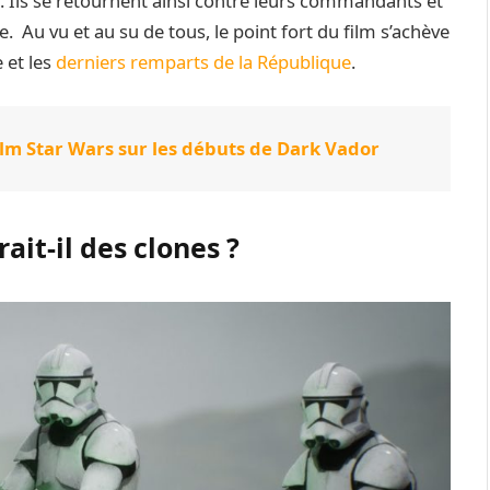
. Ils se retournent ainsi contre leurs commandants et
e. Au vu et au su de tous, le point fort du film s’achève
 et les
derniers remparts de la République
.
film Star Wars sur les débuts de Dark Vador
ait-il des clones ?