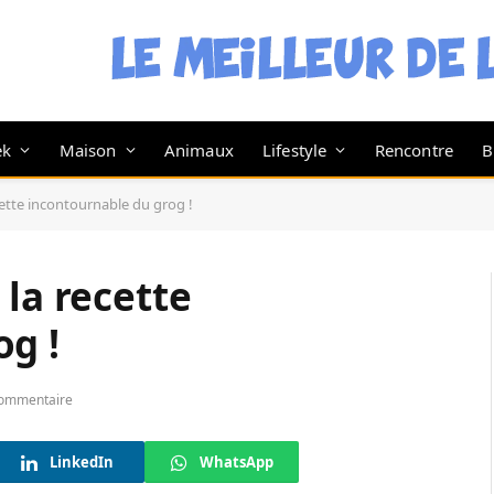
ek
Maison
Animaux
Lifestyle
Rencontre
B
cette incontournable du grog !
 la recette
og !
ommentaire
LinkedIn
WhatsApp