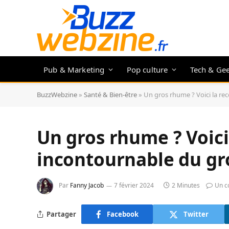
Pub & Marketing
Pop culture
Tech & Ge
BuzzWebzine
»
Santé & Bien-être
»
Un gros rhume ? Voici la re
Un gros rhume ? Voici
incontournable du gr
Par
Fanny Jacob
7 février 2024
2 Minutes
Un c
Partager
Facebook
Twitter