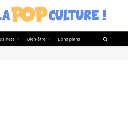
usiness
Bien-être
Bons plans