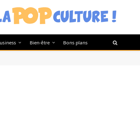
usiness
Bien-être
Bons plans