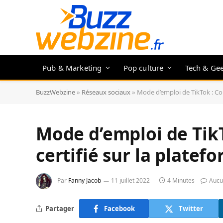
Pub & Marketing
Pop culture
Tech & Ge
BuzzWebzine
»
Réseaux sociaux
»
Mode d’emploi de TikTok : Co
Mode d’emploi de Tik
certifié sur la platef
Par
Fanny Jacob
11 juillet 2022
4 Minutes
Aucu
Partager
Facebook
Twitter