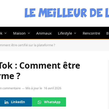
ek
Maison
Animaux
Lifestyle
Rencontre
B
mment être certifié sur la plateforme ?
Tok : Comment être
orme ?
n commentaire
Mis à jour le
16 avril 2026
LinkedIn
WhatsApp