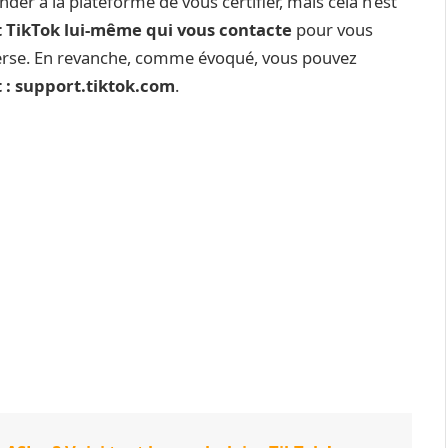
r à la plateforme de vous certifier, mais cela n’est
t TikTok lui-même qui vous contacte
pour vous
inverse. En revanche, comme évoqué, vous pouvez
 : support.tiktok.com
.