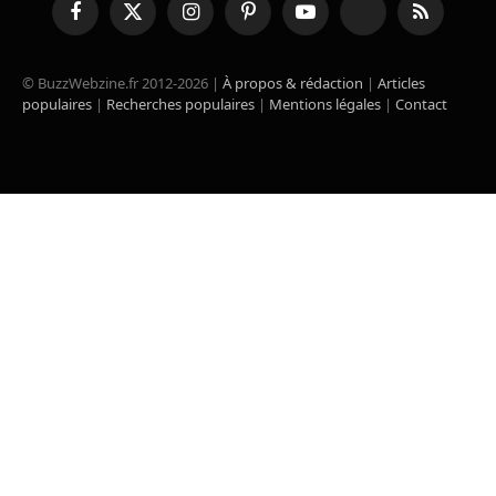
Facebook
X
Instagram
Pinterest
YouTube
TikTok
RSS
(Twitter)
© BuzzWebzine.fr 2012-2026 |
À propos & rédaction
|
Articles
populaires
|
Recherches populaires
|
Mentions légales
|
Contact