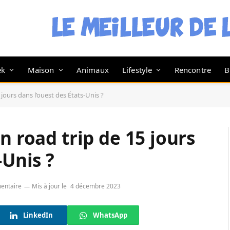
ek
Maison
Animaux
Lifestyle
Rencontre
B
 jours dans l’ouest des États-Unis ?
n road trip de 15 jours
-Unis ?
entaire
Mis à jour le
4 décembre 2023
LinkedIn
WhatsApp