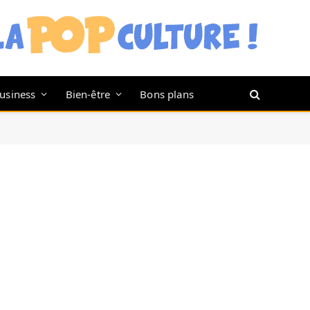
usiness
Bien-être
Bons plans