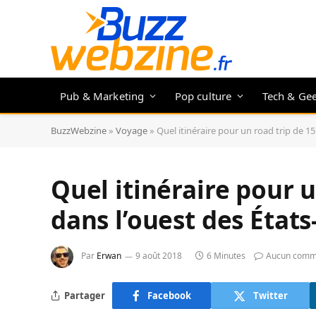
Pub & Marketing
Pop culture
Tech & Ge
BuzzWebzine
»
Voyage
»
Quel itinéraire pour un road trip de 15
Quel itinéraire pour u
dans l’ouest des États
Par
Erwan
9 août 2018
6 Minutes
Aucun comm
Partager
Facebook
Twitter