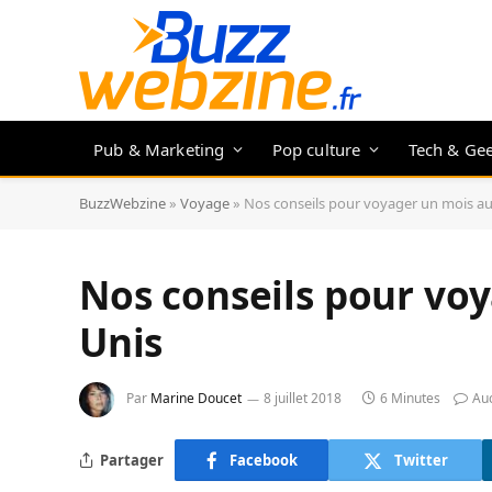
Pub & Marketing
Pop culture
Tech & Ge
BuzzWebzine
»
Voyage
»
Nos conseils pour voyager un mois au
Nos conseils pour voy
Unis
Par
Marine Doucet
8 juillet 2018
6 Minutes
Au
Partager
Facebook
Twitter