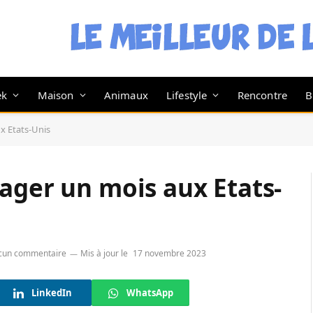
ek
Maison
Animaux
Lifestyle
Rencontre
B
x Etats-Unis
ager un mois aux Etats-
cun commentaire
Mis à jour le
17 novembre 2023
LinkedIn
WhatsApp