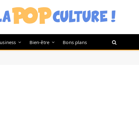
usiness
Bien-être
Bons plans