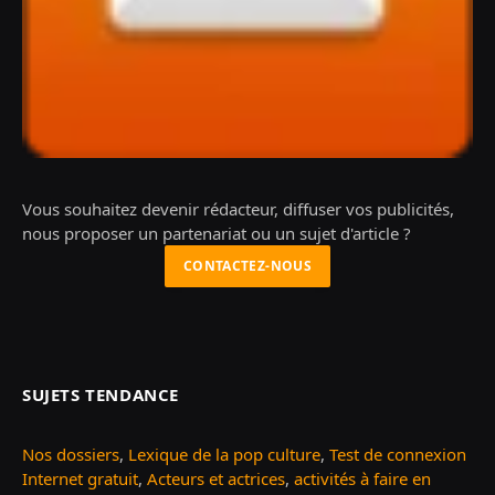
Vous souhaitez devenir rédacteur, diffuser vos publicités,
nous proposer un partenariat ou un sujet d'article ?
CONTACTEZ-NOUS
SUJETS TENDANCE
Nos dossiers
,
Lexique de la pop culture
,
Test de connexion
Internet gratuit
,
Acteurs et actrices
,
activités à faire en