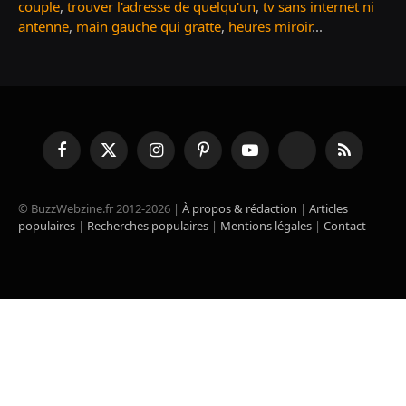
couple
,
trouver l'adresse de quelqu'un
,
tv sans internet ni
antenne
,
main gauche qui gratte
,
heures miroir
...
Facebook
X
Instagram
Pinterest
YouTube
TikTok
RSS
(Twitter)
© BuzzWebzine.fr 2012-2026 |
À propos & rédaction
|
Articles
populaires
|
Recherches populaires
|
Mentions légales
|
Contact