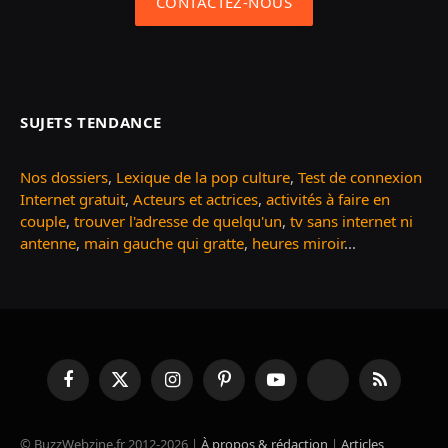
CONTACTEZ-NOUS
SUJETS TENDANCE
Nos dossiers
,
Lexique de la pop culture
,
Test de connexion
Internet gratuit
,
Acteurs et actrices
,
activités à faire en
couple
,
trouver l'adresse de quelqu'un
,
tv sans internet ni
antenne
,
main gauche qui gratte
,
heures miroir
...
Facebook
X
Instagram
Pinterest
YouTube
TikTok
RSS
(Twitter)
© BuzzWebzine.fr 2012-2026 |
À propos & rédaction
|
Articles