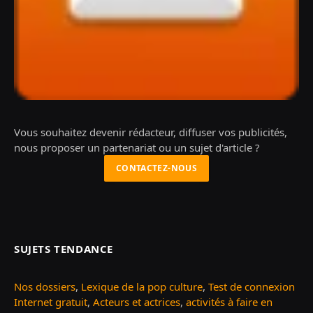
Vous souhaitez devenir rédacteur, diffuser vos publicités,
nous proposer un partenariat ou un sujet d'article ?
CONTACTEZ-NOUS
SUJETS TENDANCE
Nos dossiers
,
Lexique de la pop culture
,
Test de connexion
Internet gratuit
,
Acteurs et actrices
,
activités à faire en