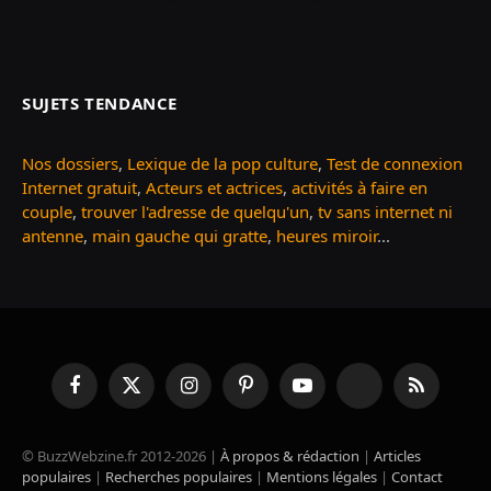
SUJETS TENDANCE
Nos dossiers
,
Lexique de la pop culture
,
Test de connexion
Internet gratuit
,
Acteurs et actrices
,
activités à faire en
couple
,
trouver l'adresse de quelqu'un
,
tv sans internet ni
antenne
,
main gauche qui gratte
,
heures miroir
...
Facebook
X
Instagram
Pinterest
YouTube
TikTok
RSS
(Twitter)
© BuzzWebzine.fr 2012-2026 |
À propos & rédaction
|
Articles
populaires
|
Recherches populaires
|
Mentions légales
|
Contact