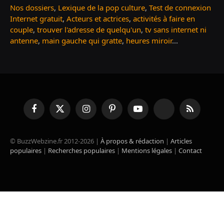
Nos dossiers
,
Lexique de la pop culture
,
Test de connexion
Internet gratuit
,
Acteurs et actrices
,
activités à faire en
couple
,
trouver l'adresse de quelqu'un
,
tv sans internet ni
antenne
,
main gauche qui gratte
,
heures miroir
...
Facebook
X
Instagram
Pinterest
YouTube
TikTok
RSS
(Twitter)
© BuzzWebzine.fr 2012-2026 |
À propos & rédaction
|
Articles
populaires
|
Recherches populaires
|
Mentions légales
|
Contact