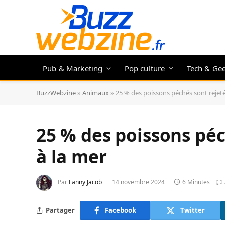
Pub & Marketing
Pop culture
Tech & Ge
BuzzWebzine
»
Animaux
»
25 % des poissons péchés sont rejet
25 % des poissons péc
à la mer
Par
Fanny Jacob
14 novembre 2024
6 Minutes
Partager
Facebook
Twitter