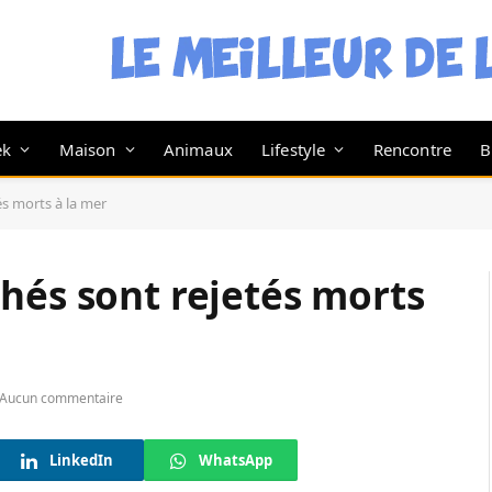
ek
Maison
Animaux
Lifestyle
Rencontre
B
és morts à la mer
hés sont rejetés morts
Aucun commentaire
LinkedIn
WhatsApp