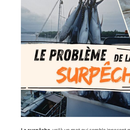
La surpêche
, voilà un mot qui semble innocent 