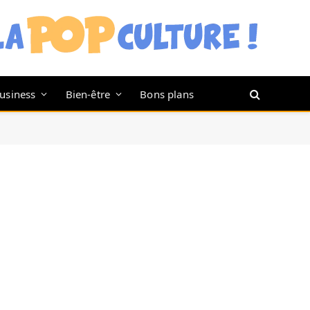
usiness
Bien-être
Bons plans