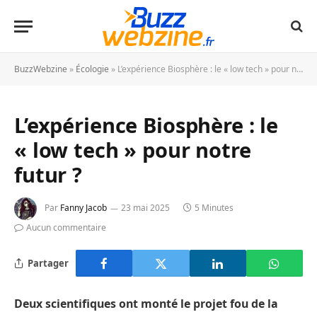
BuzzWebzine
»
Écologie
»
L’expérience Biosphère : le « low tech » pour notre futur ?
L’expérience Biosphère : le
« low tech » pour notre
futur ?
Par
Fanny Jacob
23 mai 2025
5 Minutes
Aucun commentaire
Partager
Deux scientifiques ont monté le projet fou de la