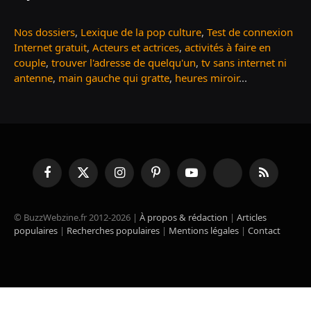
Nos dossiers
,
Lexique de la pop culture
,
Test de connexion
Internet gratuit
,
Acteurs et actrices
,
activités à faire en
couple
,
trouver l'adresse de quelqu'un
,
tv sans internet ni
antenne
,
main gauche qui gratte
,
heures miroir
...
Facebook
X
Instagram
Pinterest
YouTube
TikTok
RSS
(Twitter)
© BuzzWebzine.fr 2012-2026 |
À propos & rédaction
|
Articles
populaires
|
Recherches populaires
|
Mentions légales
|
Contact