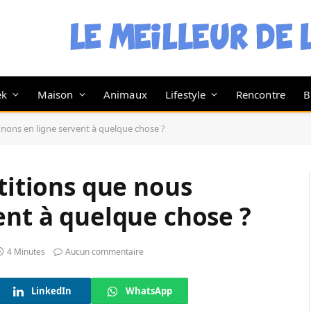
ek
Maison
Animaux
Lifestyle
Rencontre
B
gnons en ligne servent à quelque chose ?
étitions que nous
ent à quelque chose ?
4 Minutes
Aucun commentaire
LinkedIn
WhatsApp