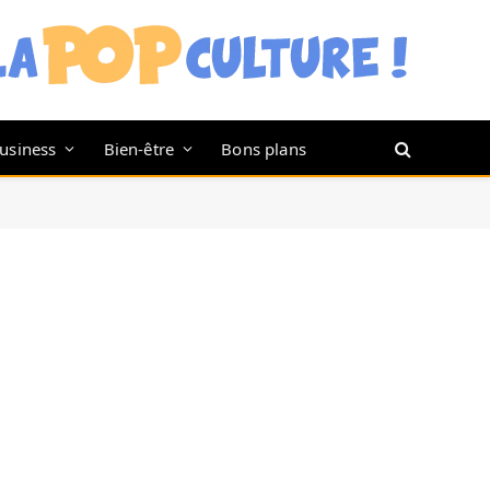
usiness
Bien-être
Bons plans