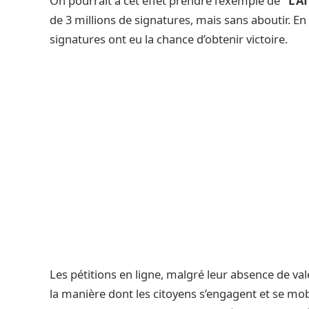
On pourrait à cet effet prendre l’exemple de
‘‘L’A
de 3 millions de signatures, mais sans aboutir. E
signatures ont eu la chance d’obtenir victoire.
Les pétitions en ligne, malgré leur absence de v
la manière dont les citoyens s’engagent et se mob