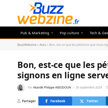
Pub & Marketing
Pop culture
Tech & Ge
BuzzWebzine
»
Actu
»
Bon, est-ce que les pétitions que nous si
Bon, est-ce que les p
signons en ligne serv
Par
Akandé Philippe ABIODOUN
30 septembre 2024
Partager
Facebook
Twitter