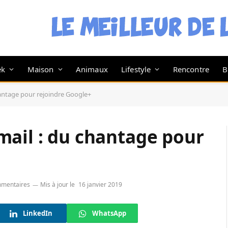
ek
Maison
Animaux
Lifestyle
Rencontre
B
antage pour rejoindre Google+
mail : du chantage pour
mmentaires
Mis à jour le
16 janvier 2019
LinkedIn
WhatsApp