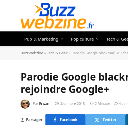
Pub & Marketing
Pop culture
Tech & Ge
BuzzWebzine
»
Tech & Geek
»
Parodie Google blackmail : du ch
Parodie Google black
rejoindre Google+
Par
Erwan
29 décembre 2013
2 Minutes
4 co
Partager
Facebook
Twitter