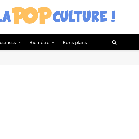
usiness
Bien-être
Bons plans