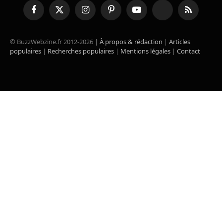
Facebook
X
Instagram
Pinterest
YouTube
TikTok
RSS
(Twitter)
© BuzzWebzine.fr 2012-2026 |
À propos & rédaction
|
Articles
populaires
|
Recherches populaires
|
Mentions légales
|
Contact