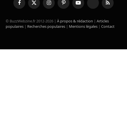
Facebook
X
Instagram
Pinterest
YouTube
TikTok
RSS
(Twitter)
© BuzzWebzine.fr 2012-2026 |
À propos & rédaction
|
Articles
populaires
|
Recherches populaires
|
Mentions légales
|
Contact