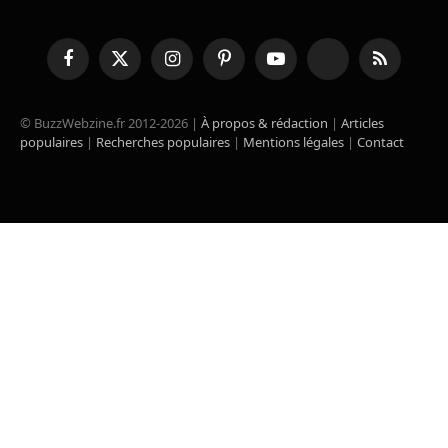
Facebook
X
Instagram
Pinterest
YouTube
TikTok
RSS
(Twitter)
© BuzzWebzine.fr 2012-2026 |
À propos & rédaction
|
Articles
populaires
|
Recherches populaires
|
Mentions légales
|
Contact