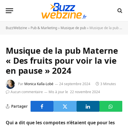
BuzzWebzine
»
Pub & Marketing
»
Musique de pub
»
Musique de la pub Materne « Des fruits pour voir la vie en pause » 2024
Musique de la pub Materne
« Des fruits pour voir la vie
en pause » 2024
Par
Monica Kalla-Lobé
24 septembre 2024
3 Minutes
Aucun commentaire
Mis à jour le
22 novembre 2024
Partager
Qui a dit que les compotes n’étaient que pour les