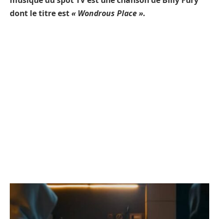
musique du spot TV est une chanson de Billy Fury
dont le titre est
« Wondrous Place ».