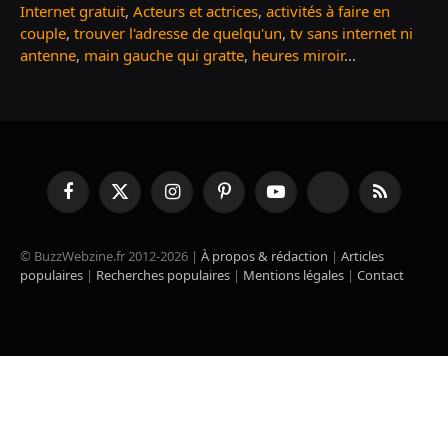
Internet gratuit
,
Acteurs et actrices
,
activités à faire en
couple
,
trouver l'adresse de quelqu'un
,
tv sans internet ni
antenne
,
main gauche qui gratte
,
heures miroir
...
Facebook
X
Instagram
Pinterest
YouTube
TikTok
RSS
(Twitter)
© BuzzWebzine.fr 2012-2026 |
À propos & rédaction
|
Articles
populaires
|
Recherches populaires
|
Mentions légales
|
Contact