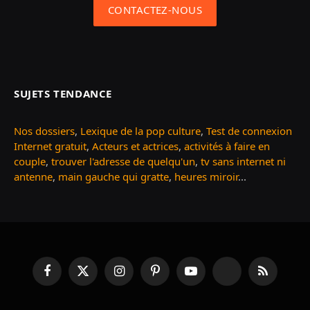
CONTACTEZ-NOUS
SUJETS TENDANCE
Nos dossiers
,
Lexique de la pop culture
,
Test de connexion
Internet gratuit
,
Acteurs et actrices
,
activités à faire en
couple
,
trouver l'adresse de quelqu'un
,
tv sans internet ni
antenne
,
main gauche qui gratte
,
heures miroir
...
Facebook
X
Instagram
Pinterest
YouTube
TikTok
RSS
(Twitter)