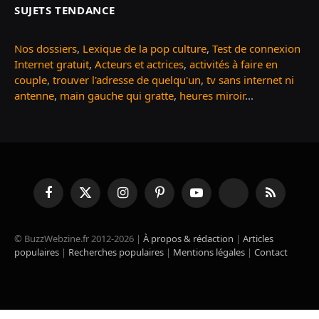
SUJETS TENDANCE
Nos dossiers
,
Lexique de la pop culture
,
Test de connexion
Internet gratuit
,
Acteurs et actrices
,
activités à faire en
couple
,
trouver l'adresse de quelqu'un
,
tv sans internet ni
antenne
,
main gauche qui gratte
,
heures miroir
...
Facebook
X
Instagram
Pinterest
YouTube
TikTok
RSS
(Twitter)
© BuzzWebzine.fr 2012-2026 |
À propos & rédaction
|
Articles
populaires
|
Recherches populaires
|
Mentions légales
|
Contact