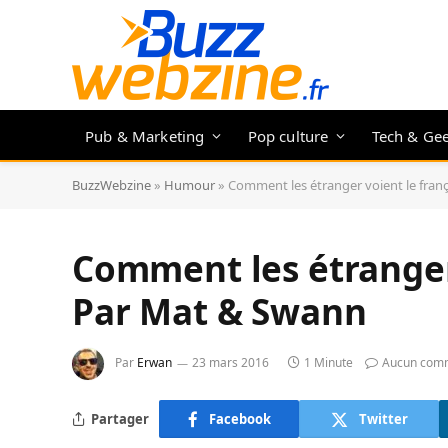
Pub & Marketing
Pop culture
Tech & Ge
BuzzWebzine
»
Humour
»
Comment les étranger voient le fran
Comment les étranger 
Par Mat & Swann
Par
Erwan
23 mars 2016
1 Minute
Aucun com
Partager
Facebook
Twitter