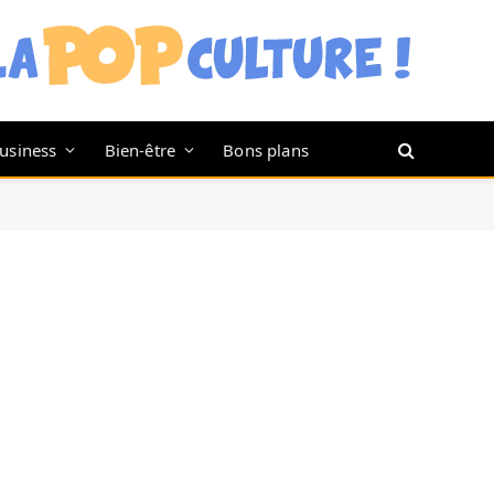
usiness
Bien-être
Bons plans