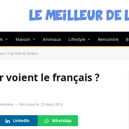
ek
Maison
Animaux
Lifestyle
Rencontre
B
çais ? Par Mat & Swann
voient le français ?
mentaire
Mis à jour le
23 mars 2016
LinkedIn
WhatsApp