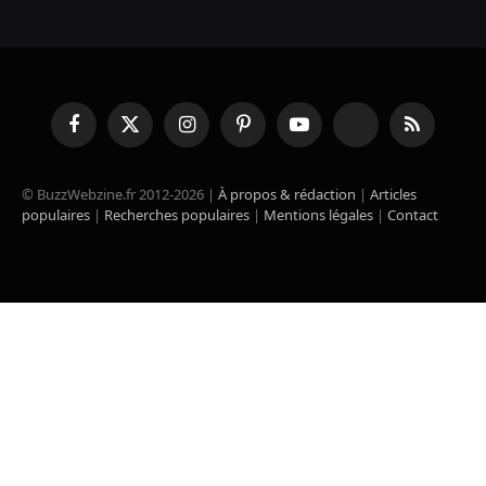
Facebook
X
Instagram
Pinterest
YouTube
TikTok
RSS
(Twitter)
© BuzzWebzine.fr 2012-2026 |
À propos & rédaction
|
Articles
populaires
|
Recherches populaires
|
Mentions légales
|
Contact