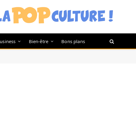
usiness
Bien-être
Bons plans