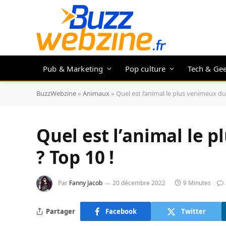
Pub & Marketing
Pop culture
Tech & Ge
BuzzWebzine
»
Animaux
»
Quel est l’animal le plus venimeux d
Quel est l’animal le
? Top 10 !
Par
Fanny Jacob
20 décembre 2022
9 Minutes
Partager
Facebook
Twitter