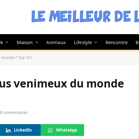
ek
Maison
Animaux
Lifestyle
Rencontre
B
u monde ? Top 10 !
 plus venimeux du monde
8 commentaires
LinkedIn
WhatsApp