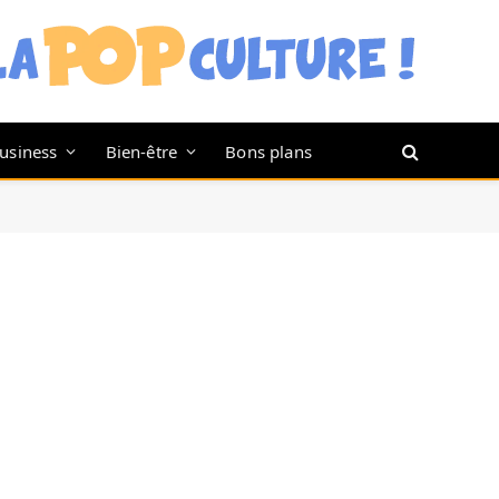
usiness
Bien-être
Bons plans