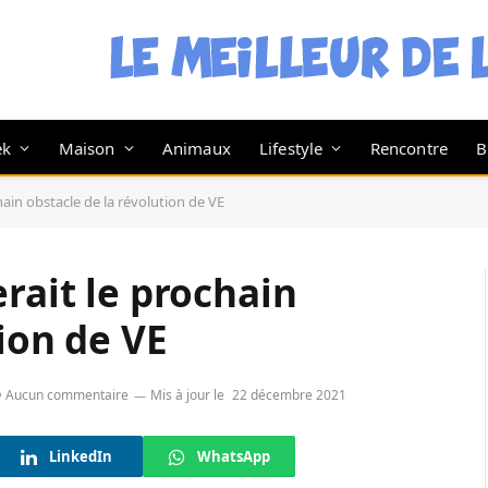
ek
Maison
Animaux
Lifestyle
Rencontre
B
hain obstacle de la révolution de VE
rait le prochain
ion de VE
Aucun commentaire
Mis à jour le
22 décembre 2021
LinkedIn
WhatsApp