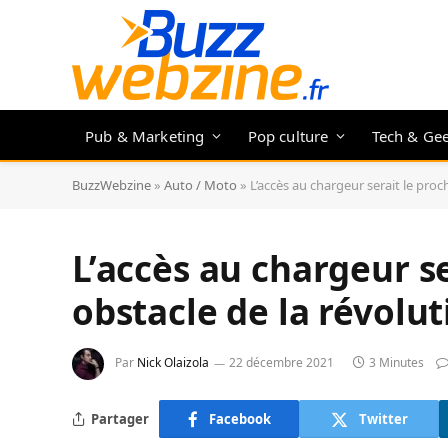
Pub & Marketing
Pop culture
Tech & Ge
BuzzWebzine
»
Auto / Moto
»
L’accès au chargeur serait le proc
L’accès au chargeur se
obstacle de la révolut
Par
Nick Olaizola
22 décembre 2021
3 Minutes
Partager
Facebook
Twitter