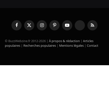
Facebook
X
Instagram
Pinterest
YouTube
TikTok
RSS
(Twitter)
© BuzzWebzine.fr 2012-2026 |
À propos & rédaction
|
Articles
populaires
|
Recherches populaires
|
Mentions légales
|
Contact