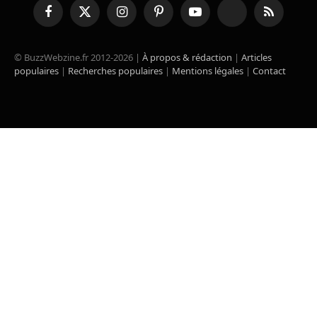
Facebook
X
Instagram
Pinterest
YouTube
TikTok
RSS
(Twitter)
© BuzzWebzine.fr 2012-2026 |
À propos & rédaction
|
Articles
populaires
|
Recherches populaires
|
Mentions légales
|
Contact